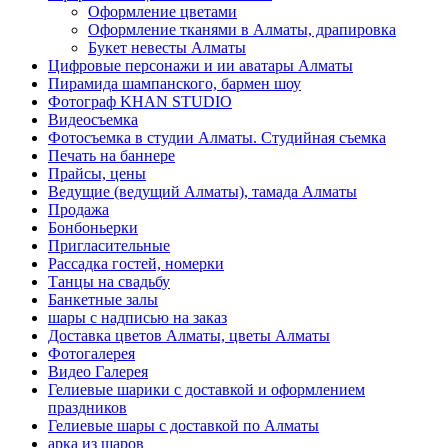
Оформление цветами
Оформление тканями в Алматы, драпировка
Букет невесты Алматы
Цифровые персонажи и ии аватары Алматы
Пирамида шампанского, бармен шоу
Фотограф KHAN STUDIO
Видеосъемка
Фотосъемка в студии Алматы. Студийная съемка
Печать на баннере
Прайсы, цены
Ведущие (ведущий Алматы), тамада Алматы
Продажа
Бонбоньерки
Пригласительные
Рассадка гостей, номерки
Танцы на свадьбу
Банкетные залы
шары с надписью на заказ
Доставка цветов Алматы, цветы Алматы
Фотогалерея
Видео Галерея
Гелиевые шарики с доставкой и оформлением
праздников
Гелиевые шары с доставкой по Алматы
арка из шаров