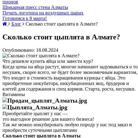
пионов
Шикарная пресс стена Алматы
Печать логотипа на воздушных шарах
Готовимся к 8 марта!
Блог
Сколько стоит цыплята в Алмате?
Сколько стоит цыплята в Алмате?
Опубликовано: 18.08.2024
Что дешевле купить яйца или завести кур?
Когда
цены
на
яйца
растут,
многие
начинают
задумываться
о
то
несушек,
скорее
всего,
не
будет
более
экономичным
вариантом,
Что входит в стоимость выращивания курицы с яйца. Это
приобретение инкубатора, инкубационных яиц, брудеров и
клетей для содержания и спец кормов. Старта, роста, несушки.
Витамины
Приобретайте
цыплят
у
нас
—
это
выгодное
решение
для
вашего
бизнеса!
Так же можно инкубировать любую породу у нас под заказ и
приобрести суточными цыплятами
Сколько стоит цыплята в Алматы