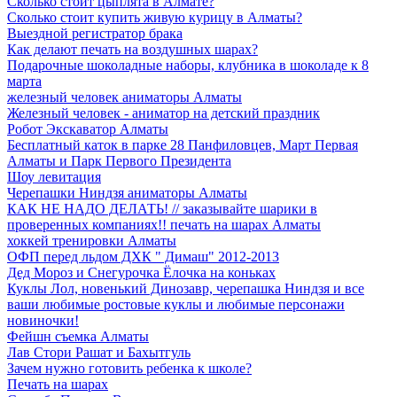
Сколько стоит цыплята в Алмате?
Сколько стоит купить живую курицу в Алматы?
Выездной регистратор брака
Как делают печать на воздушных шарах?
Подарочные шоколадные наборы, клубника в шоколаде к 8
марта
железный человек аниматоры Алматы
Железный человек - аниматор на детский праздник
Робот Экскаватор Алматы
Бесплатный каток в парке 28 Панфиловцев, Март Первая
Алматы и Парк Первого Президента
Шоу левитация
Черепашки Ниндзя аниматоры Алматы
КАК НЕ НАДО ДЕЛАТЬ! // заказывайте шарики в
проверенных компаниях!! печать на шарах Алматы
хоккей тренировки Aлматы
ОФП перед льдом ДХК " Димаш" 2012-2013
Дед Мороз и Снегурочка Ёлочка на коньках
Куклы Лол, новенький Динозавр, черепашка Ниндзя и все
ваши любимые ростовые куклы и любимые персонажи
новиночки!
Фейшн съемка Алматы
Лав Стори Рашат и Бахытгуль
Зачем нужно готовить ребенка к школе?
Печать на шарах