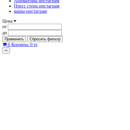
Аниматоры инстаграм
Пресс стена инстаграм
шары инстаграм
Цена
от
до
Применить
Сбросить фильтр
0
Корзина:
0 тг