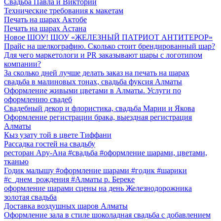
Свадьба Павла и Виктории
Технические требования к макетам
Печать на шарах Актобе
Печать на шарах Астана
Новое ШОУ! ШОУ «ЖЕЛЕЗНЫЙ ПАТРИОТ АНТИТЕРОР»
Прайс на шелкографию. Сколько стоит брендированный шар?
Для чего маркетологи и PR заказывают шары с логотипом
компании?
За сколько дней лучше делать заказ на печать на шарах
свадьба в малиновых тонах, свадьба фуксия Алматы
Оформление живыми цветами в Алматы. Услуги по
оформлению свадеб
Свадебный декор и флористика, свадьба Марии и Якова
Оформление регистрации брака, выездная регистрация
Алматы
Кыз узату той в цвете Тиффани
Рассадка гостей на свадьбу
ресторан Ару-Ана #свадьба #оформление шарами, цветами,
тканью
Годик малышу #оформление шарами #годик #шарики
#с_днем_рождения #Алматы р. Береке
оформление шарами сцены на день Железнодорожника
золотая свадьба
Доставка воздушных шаров Алматы
Оформление зала в стиле шоколадная свадьба с добавлением