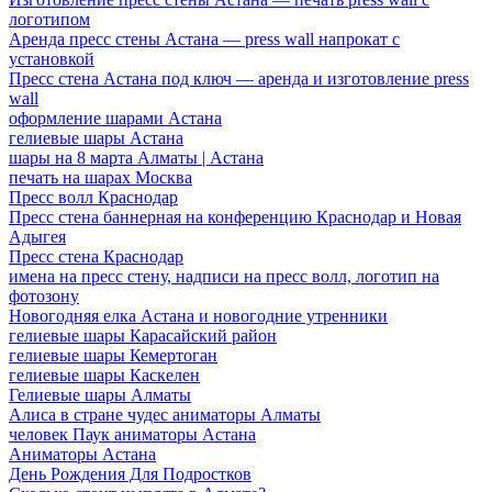
логотипом
Аренда пресс стены Астана — press wall напрокат с
установкой
Пресс стена Астана под ключ — аренда и изготовление press
wall
оформление шарами Астана
гелиевые шары Астана
шары на 8 марта Алматы | Астана
печать на шарах Москва
Пресс волл Краснодар
Пресс стена баннерная на конференцию Краснодар и Новая
Адыгея
Пресс стена Краснодар
имена на пресс стену, надписи на пресс волл, логотип на
фотозону
Новогодняя елка Астана и новогодние утренники
гелиевые шары Карасайский район
гелиевые шары Кемертоган
гелиевые шары Каскелен
Гелиевые шары Алматы
Алиса в стране чудес аниматоры Алматы
человек Паук аниматоры Астана
Аниматоры Астана
День Рождения Для Подростков