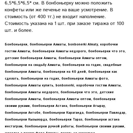
6,5*6,5*6,5* см. В бонбоньерку можно положить
конфеты или же печенье на ваше усмотрение. В
стоимость (от 400 тг.) не входит наполнение.
Стоимость указана на 1 шт. при заказе тиража от 100
шт. и более.
Бонбоньерки, бонбоньерки Алматы, bonbonerki Almaty, коробочки
гостям Алматы, бонбоньерки Алматы недорого, бонбоньерки что это,
детские бонбоньерки Алматы, бонбоньерки Алматы оптом,
бонбоньерки на свадьбу Алматы, бонбоньерки на годик, свадебные
бонбоньерки Алматы, бонбоньерки на 40 дней, бонбоньерки как
сделать, бонбоньерки на годик, бонбоньерки Алматы фото,
бонбоньерки Алматы купить, bonbonerki, коробочки гостям Алматы,
бонбоньерки Алматы недорого, бонбоньерки что это, детские
бонбоньерки Алматы, бонбоньерки Алматы оптом, бонбоньерки
своими руками, бонбоньерки Астана, бонбоньерки Атырау,
бонбоньерки Актобе, бонбоньерки Караганда, бонбоньерки Павлодар,
бонбоньерки Кызылорда, бонбоньерки Тараз, бонбоньерки астана
инстаграм, бонбоньерки ручной работы, бонбоньерки своими руками,