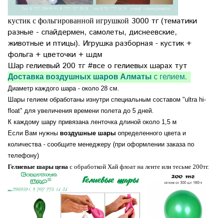
3000 тг (тематики
кустик с фольгированной игрушкой
разные - спайдермен, самолеты, диснеевские,
животные и птицы). Игрушка разборная - кустик +
фольга + цветочки + шдм
Шар гелиевый 200 тг
#все о гелиевых шарах тут
Доставка воздушных шаров Алматы
с гелием.
Диаметр каждого шара - около 28 см.
Шары гелием обработаны изнутри специальным составом "ultra hi-
float" для увеличения времени полета до 5 дней.
К каждому шару привязана ленточка длиной около 1,5 м
Если Вам нужны
воздушные шары
определенного цвета и
количества - сообщите менеджеру (при оформлении заказа по
телефону)
Гелиевые шары цена
с обработкой Хай флоат на ленте или тесьме 200тг.