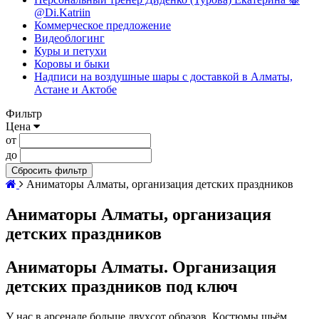
@Di.Katriin
Коммерческое предложение
Видеоблогинг
Куры и петухи
Коровы и быки
Надписи на воздушные шары с доставкой в Алматы,
Астане и Актобе
Фильтр
Цена
от
до
Сбросить фильтр
Аниматоры Алматы, организация детских праздников
Аниматоры Алматы, организация
детских праздников
Аниматоры Алматы.
Организация
детских праздников
под ключ
У нас в арсенале больше двухсот образов. Костюмы шьём,