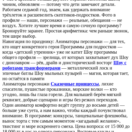
чиним, обновляем — потому что дети замечают детали.
Работаем седьмой год, знаем, как удержать внимание
трёхлеток и расшевелить скептиков-подростков. Фото в
профиле — наши, персонажи — реальные, обещания — не
воздух. Хотите лучшее время и самую сочную программу?
Бронируйте заранее. Простая арифметика: чем раньше звонок,
тем шире выбор.
Навигация по празднику: Аниматоры персонажи — для тех,
кто ищет конкретного героя Программы для подростков —
когда «детский утренник» уже не катит Шоу программы
общего профиля — зрелища, от которых захватывает дух Шоу
с динозавром — рёв, драйв и доисторический восторг
Шоу с
роботами трансформерами
— металлический лоск и
эпичные батлы Шоу мыльных пузырей — магия, которая тает,
но остаётся в памяти
Аниматоры персонажи
Сказочные принцессы
, лихие
спасатели, пушистые проказники, морские волки — кто
угодно, лишь бы глаза горели. Для малышей берём мягкий
реквизит, добрые сценарии и игры без резких переходов.
Один аниматор комфортно ведёт группу до восьми детей —
больше уже суета, а нам важно, чтобы каждый почувствовал
внимание. В программе: конкурсы, танцевальные флешмобы,
вынос торта с тем самым моментом «загадывай желание»,
твистинг и море искреннего смеха. Цена вопроса: от 15 000 до
18 000 тг в час за одного персонажа. Ростовые куклы и