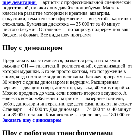
шоу левитации
— артисты с профессиональной сценической
подготовкой, никаких «ну давайте попробуем». Мастер-
классы на развитие моторики и креатива, аквагрим,
фокусники, тематическое оформление — всё, чтобы картинка
сложилась. Бумажная дискотека — 35 000 тг за 40 минут
чистого безумия. Остальное — по запросу, подберём под ваш
бюджет и формат. Все виды шоу программ
Шоу с динозавром
Представьте: зал затемняется, раздаётся рёв, и из-за кулис
выходит ОН — гигантский, реалистичный, с детализацией, от
которой мурашки. Это не просто костюм, это погружение в
эпоху, когда по земле ходили великаны. Базовая программа —
30 минут с одним динозавром и ведущим. Расширенная
версия — два динозавра, аниматор, музыка, 40 минут драйва.
Можно продлить до часа, если позвать второго ведущего. А
ещё есть комбо «Железный патриот» — лазерные тоннели,
робот, динозавр и интерактив, где дети сами влияют на сюжет.
Стандарт — 47 000 тг. Два динозавра — 74 000 тг за 40 минут
или 89 000 тг за час. Комплексное лазерное шоу — 180 000 тг.
Заказать шоу с динозавром
Шоу с роботами трансформерами