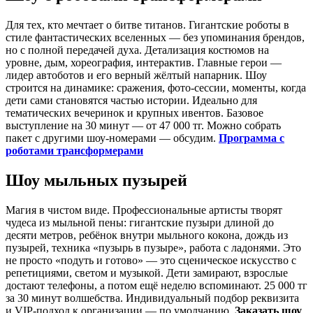
Для тех, кто мечтает о битве титанов. Гигантские роботы в
стиле фантастических вселенных — без упоминания брендов,
но с полной передачей духа. Детализация костюмов на
уровне, дым, хореография, интерактив. Главные герои —
лидер автоботов и его верный жёлтый напарник. Шоу
строится на динамике: сражения, фото-сессии, моменты, когда
дети сами становятся частью истории. Идеально для
тематических вечеринок и крупных ивентов. Базовое
выступление на 30 минут — от 47 000 тг. Можно собрать
пакет с другими шоу-номерами — обсудим.
Программа с
роботами трансформерами
Шоу мыльных пузырей
Магия в чистом виде. Профессиональные артисты творят
чудеса из мыльной пены: гигантские пузыри длиной до
десяти метров, ребёнок внутри мыльного кокона, дождь из
пузырей, техника «пузырь в пузыре», работа с ладонями. Это
не просто «подуть и готово» — это сценическое искусство с
репетициями, светом и музыкой. Дети замирают, взрослые
достают телефоны, а потом ещё неделю вспоминают. 25 000 тг
за 30 минут волшебства. Индивидуальный подбор реквизита
и VIP-подход к организации — по умолчанию.
Заказать шоу