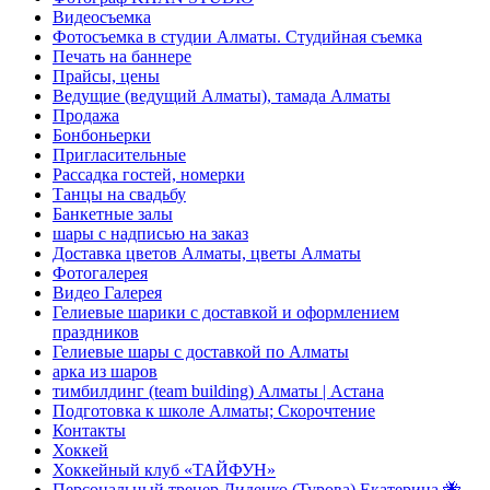
Видеосъемка
Фотосъемка в студии Алматы. Студийная съемка
Печать на баннере
Прайсы, цены
Ведущие (ведущий Алматы), тамада Алматы
Продажа
Бонбоньерки
Пригласительные
Рассадка гостей, номерки
Танцы на свадьбу
Банкетные залы
шары с надписью на заказ
Доставка цветов Алматы, цветы Алматы
Фотогалерея
Видео Галерея
Гелиевые шарики с доставкой и оформлением
праздников
Гелиевые шары с доставкой по Алматы
арка из шаров
тимбилдинг (team building) Алматы | Астана
Подготовка к школе Алматы; Скорочтение
Контакты
Хоккей
Хоккейный клуб «ТАЙФУН»
Персональный тренер Диденко (Турова) Екатерина 🐝