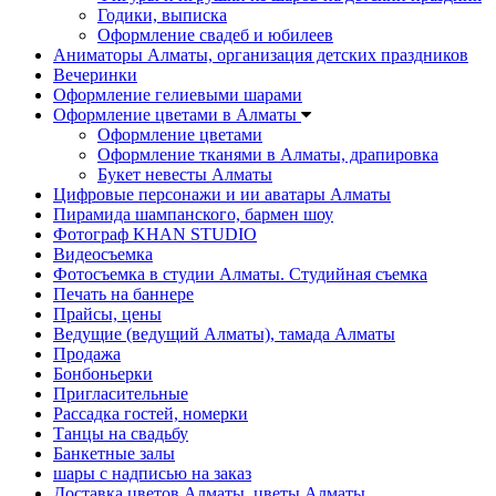
Годики, выписка
Оформление свадеб и юбилеев
Аниматоры Алматы, организация детских праздников
Вечеринки
Оформление гелиевыми шарами
Оформление цветами в Алматы
Оформление цветами
Оформление тканями в Алматы, драпировка
Букет невесты Алматы
Цифровые персонажи и ии аватары Алматы
Пирамида шампанского, бармен шоу
Фотограф KHAN STUDIO
Видеосъемка
Фотосъемка в студии Алматы. Студийная съемка
Печать на баннере
Прайсы, цены
Ведущие (ведущий Алматы), тамада Алматы
Продажа
Бонбоньерки
Пригласительные
Рассадка гостей, номерки
Танцы на свадьбу
Банкетные залы
шары с надписью на заказ
Доставка цветов Алматы, цветы Алматы