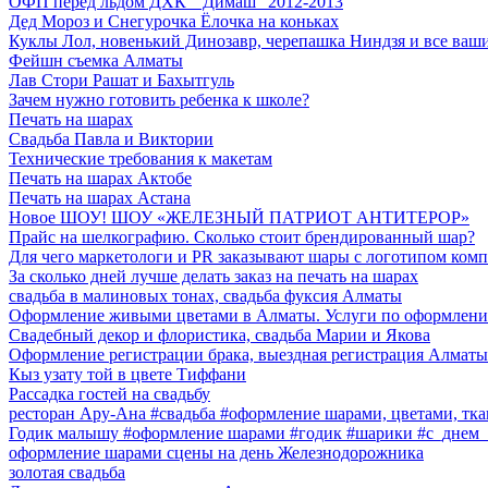
ОФП перед льдом ДХК " Димаш" 2012-2013
Дед Мороз и Снегурочка Ёлочка на коньках
Куклы Лол, новенький Динозавр, черепашка Ниндзя и все ва
Фейшн съемка Алматы
Лав Стори Рашат и Бахытгуль
Зачем нужно готовить ребенка к школе?
Печать на шарах
Свадьба Павла и Виктории
Технические требования к макетам
Печать на шарах Актобе
Печать на шарах Астана
Новое ШОУ! ШОУ «ЖЕЛЕЗНЫЙ ПАТРИОТ АНТИТЕРОР»
Прайс на шелкографию. Сколько стоит брендированный шар?
Для чего маркетологи и PR заказывают шары с логотипом ком
За сколько дней лучше делать заказ на печать на шарах
свадьба в малиновых тонах, свадьба фуксия Алматы
Оформление живыми цветами в Алматы. Услуги по оформлени
Свадебный декор и флористика, свадьба Марии и Якова
Оформление регистрации брака, выездная регистрация Алматы
Кыз узату той в цвете Тиффани
Рассадка гостей на свадьбу
ресторан Ару-Ана #свадьба #оформление шарами, цветами, тк
Годик малышу #оформление шарами #годик #шарики #с_днем_
оформление шарами сцены на день Железнодорожника
золотая свадьба