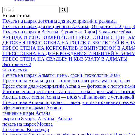
Новые статьи
Печать на шарах логотипа для мероприятий и рекламы
Печать на шарах для пиццерии в Алматы | Открытие за 2 дня | 
Печать на шарах в Алматы | Срочно от 1 дня | Закажите сейчас
АРЕНДА И ИЗГОТОВЛЕНИЕ 3D ПРЕСС СТЕНЫ С ЦВЕТА
ДЕТСКАЯ ПРЕСС СТЕНА НА ГОДИК И БЕСИК ТОЙ В А
ПРЕСС СТЕНА НА КОРПОРАТИВ И ВЫПУСКНОЙ В АЛМ
ПРЕСС СТЕНА НА ДЕНЬ РОЖДЕНИЯ И ЮБИЛЕЙ В АЛМ
ПРЕСС СТЕНА НА СВАДЬБУ И КЫЗ УЗАТУ В АЛМАТЫ
Заготовочка 2
заготовочка
Печать на шарах Алматы: цены, сроки, технологии 2026
Пресс стена Астана цена — сколько стоит press wall под ключ
Пресс стена для мероприятий Астана — фотозона с логотипам
Изготовление пресс стены Астана — печать press wall с логоти
Аренда пресс стены Астана — press wall напрокат с установкой
Пресс стена Астана под ключ — аренда и изготовление press wa
оформление шарами Астана
гелиевые шары Астана
шары на 8 марта Алматы | Астана
печать на шарах Москва
Пресс волл Краснодар
Пресс стена баннерная на конференцию Краснодар и Новая Ад