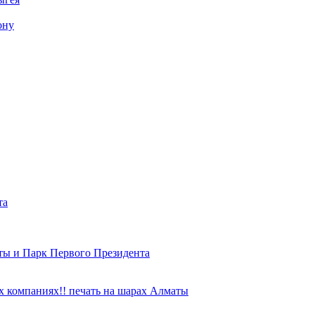
ону
та
ты и Парк Первого Президента
 компаниях!! печать на шарах Алматы