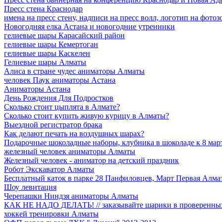
Пресс стена Краснодар
имена на пресс стену, надписи на пресс волл, логотип на фотоз
Новогодняя елка Астана и новогодние утренники
гелиевые шары Карасайский район
гелиевые шары Кемертоган
гелиевые шары Каскелен
Гелиевые шары Алматы
Алиса в стране чудес аниматоры Алматы
человек Паук аниматоры Астана
Аниматоры Астана
День Рождения Для Подростков
Сколько стоит цыплята в Алмате?
Сколько стоит купить живую курицу в Алматы?
Выездной регистратор брака
Как делают печать на воздушных шарах?
Подарочные шоколадные наборы, клубника в шоколаде к 8 мар
железный человек аниматоры Алматы
Железный человек - аниматор на детский праздник
Робот Экскаватор Алматы
Бесплатный каток в парке 28 Панфиловцев, Март Первая Алма
Шоу левитация
Черепашки Ниндзя аниматоры Алматы
КАК НЕ НАДО ДЕЛАТЬ! // заказывайте шарики в проверенных
хоккей тренировки Aлматы