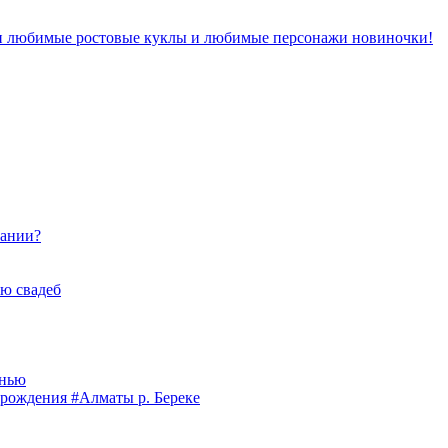
ши любимые ростовые куклы и любимые персонажи новиночки!
пании?
ю свадеб
анью
рождения #Алматы р. Береке