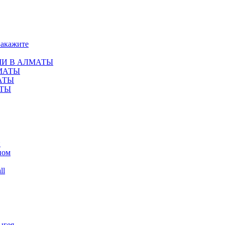
Закажите
МИ В АЛМАТЫ
ЛМАТЫ
АТЫ
АТЫ
и
пом
ll
ыгея