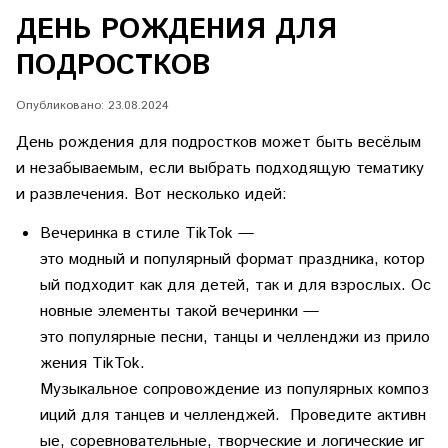
ДЕНЬ РОЖДЕНИЯ ДЛЯ
ПОДРОСТКОВ
Опубликовано: 23.08.2024
День
рождения
для
подростков
может
быть
весёлым
и
незабываемым,
если
выбрать
подходящую
тематику
и
развлечения.
Вот
несколько
идей:
Вечеринка
в
стиле
TikTok
—
это
модный
и
популярный
формат
праздника,
котор
ый
подходит
как
для
детей,
так
и
для
взрослых.
Ос
новные
элементы
такой
вечеринки
—
это
популярные
песни,
танцы
и
челленджи
из
прило
жения
TikTok.
Музыкальное
сопровождение
из
популярных
композ
иций
для
танцев
и
челленджей.
Проведите
активн
ые,
соревновательные,
творческие
и
логические
иг