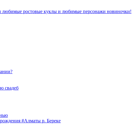
ши любимые ростовые куклы и любимые персонажи новиночки!
пании?
ю свадеб
анью
рождения #Алматы р. Береке