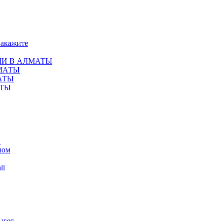
Закажите
МИ В АЛМАТЫ
ЛМАТЫ
АТЫ
АТЫ
и
пом
ll
ыгея