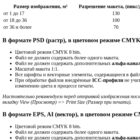
Размер изображения, м²
Разрешение макета, (пикс
от 1 до 17
130
от 18 до 36
100
от 36 и более
70
В формате PSD (растр), в цветовом режиме CMYK 
Цветовой режим CMYK 8 bits.
Файл не должен содержать более одного макета.
Файл не должен содержать дополнительных
альфа-канал
Масштаб макета 1:1.
Все шрифты и векторные элементы, содержащиеся в фай
При обработке файлов внедрённые
ICC-профили
не учит
изменению цвета в процессе печати.
Настоятельно рекомендуем перед отправкой изображения посм
вкладку View (Просмотр) => Print Size (Размер при печати).
В формате EPS, AI (вектор), в цветовом режиме C
Цветовой режим CMYK 8 bits.
Файл не должен содержать более одного макета.
Файл не должен содержать дополнительных
альфа-канал