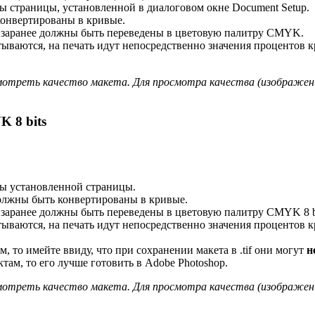
ы страницы, установленной в диалоговом окне Document Setup.
конвертированы в кривые.
и заранее должны быть переведены в цветовую палитру CMYK.
ываются, на печать идут непосредственно значения процентов 
отреть качество макета. Для просмотра качества (изображени
 8 bits
лы установленной страницы.
олжны быть конвертированы в кривые.
 заранее должны быть переведены в цветовую палитру CMYK 8 bi
ываются, на печать идут непосредственно значения процентов 
 то имейте ввиду, что при сохранении макета в .tif они могут
н
там, то его лучше готовить в Adobe Photoshop.
отреть качество макета. Для просмотра качества (изображени