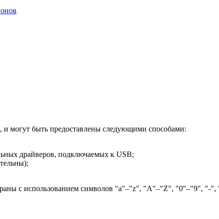
ионов
, и могут быть предоставлены следующими способами:
льных драйверов, подключаемых к USB;
ательны);
ны с использованием символов "a"–"z", "A"–"Z", "0"–"9", "-",