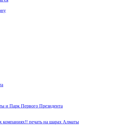
ону
та
ты и Парк Первого Президента
 компаниях!! печать на шарах Алматы