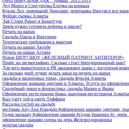
ОФП перед льдом ДХК " Димаш" 2012-2013
Дед Мороз и Снегурочка Ёлочка на коньках
Куклы Лол, новенький Динозавр, черепашка Ниндзя и все ва
Фейшн съемка Алматы
Лав Стори Рашат и Бахытгуль
Зачем нужно готовить ребенка к школе?
Печать на шарах
Свадьба Павла и Виктории
Технические требования к макетам
Печать на шарах Актобе
Печать на шарах Астана
Новое ШОУ! ШОУ «ЖЕЛЕЗНЫЙ ПАТРИОТ АНТИТЕРОР»
Прайс на шелкографию. Сколько стоит брендированный шар?
Для чего маркетологи и PR заказывают шары с логотипом ком
За сколько дней лучше делать заказ на печать на шарах
свадьба в малиновых тонах, свадьба фуксия Алматы
Оформление живыми цветами в Алматы. Услуги по оформлени
Свадебный декор и флористика, свадьба Марии и Якова
Оформление регистрации брака, выездная регистрация Алматы
Кыз узату той в цвете Тиффани
Рассадка гостей на свадьбу
ресторан Ару-Ана #свадьба #оформление шарами, цветами, тк
Годик малышу #оформление шарами #годик #шарики #с_днем_
оформление шарами сцены на день Железнодорожника
золотая свадьба