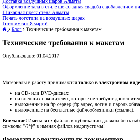
Доставка воздушных шаров Алматы
Оформление зала в стиле шоколадная свадьба с добавлением п
Шикарная пресс стена Алматы
Печать логотипа на воздушных шарах
Готовимся к 8 марта!
Блог
Технические требования к макетам
Технические требования к макетам
Опубликовано: 01.04.2017
Материалы в работу принимаются
только в электронном виде
на CD- или DVD-дисках;
на внешних накопителях, которые не требуют дополните
выложенные на ftp-сервер (ftp адрес, логин и пароль обяз
выложенные на бесплатные файлообменники (ссылка).
Внимание!
Имена всех файлов в публикации должны быть набра
символы "/?*|\" в именах файлов недопустимы!
Форматы электронных документов