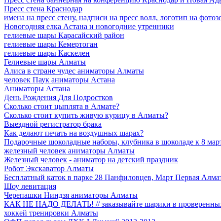
Пресс стена Краснодар
имена на пресс стену, надписи на пресс волл, логотип на фотоз
Новогодняя елка Астана и новогодние утренники
гелиевые шары Карасайский район
гелиевые шары Кемертоган
гелиевые шары Каскелен
Гелиевые шары Алматы
Алиса в стране чудес аниматоры Алматы
человек Паук аниматоры Астана
Аниматоры Астана
День Рождения Для Подростков
Сколько стоит цыплята в Алмате?
Сколько стоит купить живую курицу в Алматы?
Выездной регистратор брака
Как делают печать на воздушных шарах?
Подарочные шоколадные наборы, клубника в шоколаде к 8 мар
железный человек аниматоры Алматы
Железный человек - аниматор на детский праздник
Робот Экскаватор Алматы
Бесплатный каток в парке 28 Панфиловцев, Март Первая Алма
Шоу левитация
Черепашки Ниндзя аниматоры Алматы
КАК НЕ НАДО ДЕЛАТЬ! // заказывайте шарики в проверенных
хоккей тренировки Aлматы