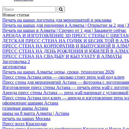
Новые статьи
Печать на шарах логотипа для мероприятий и рекламы
Печать на шарах для пиццерии в Алматы | Открытие за 2 дня | 
Печать на шарах в Алматы | Срочно от 1 дня | Закажите сейчас
АРЕНДА И ИЗГОТОВЛЕНИЕ 3D ПРЕСС СТЕНЫ С ЦВЕТА
ДЕТСКАЯ ПРЕСС СТЕНА НА ГОДИК И БЕСИК ТОЙ В А
ПРЕСС СТЕНА НА КОРПОРАТИВ И ВЫПУСКНОЙ В АЛМ
ПРЕСС СТЕНА НА ДЕНЬ РОЖДЕНИЯ И ЮБИЛЕЙ В АЛМ
ПРЕСС СТЕНА НА СВАДЬБУ И КЫЗ УЗАТУ В АЛМАТЫ
Заготовочка 2
заготовочка
Печать на шарах Алматы: цены, сроки, технологии 2026
Пресс стена Астана цена — сколько стоит press wall под ключ
Пресс стена для мероприятий Астана — фотозона с логотипам
Изготовление пресс стены Астана — печать press wall с логоти
Аренда пресс стены Астана — press wall напрокат с установкой
Пресс стена Астана под ключ — аренда и изготовление press wa
оформление шарами Астана
гелиевые шары Астана
шары на 8 марта Алматы | Астана
печать на шарах Москва
Пресс волл Краснодар
Пресс стена баннерная на конференцию Краснодар и Новая Ад