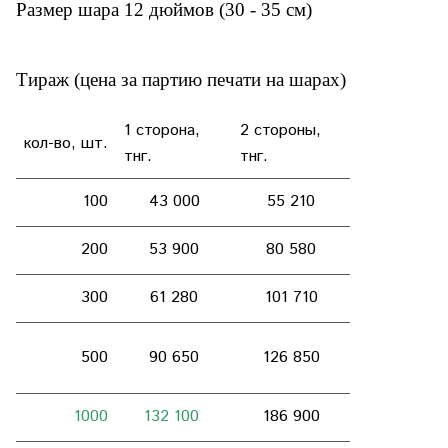
Размер шара 12 дюймов (30 - 35 см)
Тираж (цена за партию печати на шарах)
1 сторона,
2 стороны,
кол-во, шт.
тнг.
тнг.
100
43 000
55 210
200
53 900
80 580
300
61 280
101 710
500
90
650
126 850
1000
132 100
186 900