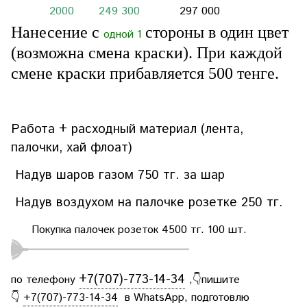
2000
249 300
297 000
Нанесение с
стороны в один цвет
одной 1
(возможна смена краски).
При каждой
3000
312 900
385
800
смене краски прибавляется 500 тенге.
5000
435 000
569 600
10000
772 500
1 010 600
Работа + расходный материал (лента,
палочки, хай флоат)
Надув шаров газом 750
тг. за шар
Надув воздухом на палочке розетке
250 тг.
Покупка палочек розеток
4500 тг. 100 шт.
+7(707)-773-14-34
по телефону
,👇пишите
👇
+7(707)-773-14-34
в
WhatsApp
, подготовлю