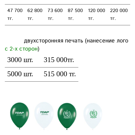
47 700
62 800
73 600
87 500
120 000
220 000
тг.
тг.
тг.
тг.
тг.
тг.
двухсторонняя печать (нанесение лого
с 2-х сторон
)
3000 шт.
315 000тг.
5000 шт.
515 000 тг.
10 000 шт.
900 000 тг.