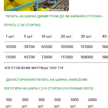
ПЕЧАТЬ НА ШАРАХ ДИАМЕТРОМ ДО 1М (НИЖНЯЯ СТРОЧКА -
ПЕЧАТЬ С 2Х СТОРОН):
1 шт.
5 шт.
10 шт.
20 шт.
30 шт.
40
10500
39700
65500
105000
151000
16
11500
45700
72000
117000
168000
18
ИЗГОТОВЛЕНИЕ МАТРИЦЫ 7000 ТНГ.
ДВУХСТОРОННЯЯ ПЕЧАТЬ НА ШАРАХ, НАНЕСЕНИЕ
ЛОГОТИПА НА ШАРЫ С 2-Х СТОРОН (2-Х РАЗНЫХ ЛОГО)
100
200
300
500
1000
2000
шт.
шт.
шт.
шт.
шт.
шт.