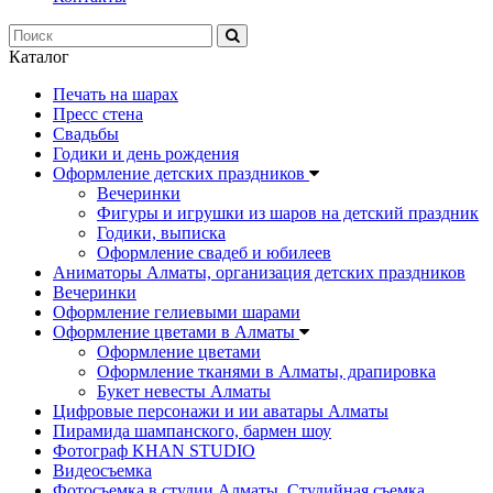
Каталог
Печать на шарах
Пресс стена
Свадьбы
Годики и день рождения
Оформление детских праздников
Вечеринки
Фигуры и игрушки из шаров на детский праздник
Годики, выписка
Оформление свадеб и юбилеев
Аниматоры Алматы, организация детских праздников
Вечеринки
Оформление гелиевыми шарами
Оформление цветами в Алматы
Оформление цветами
Оформление тканями в Алматы, драпировка
Букет невесты Алматы
Цифровые персонажи и ии аватары Алматы
Пирамида шампанского, бармен шоу
Фотограф KHAN STUDIO
Видеосъемка
Фотосъемка в студии Алматы. Студийная съемка