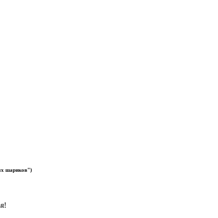
ых шариков
")
я!