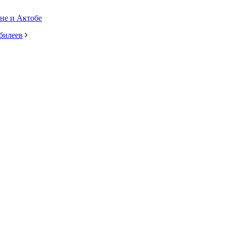
не и Актобе
билеев