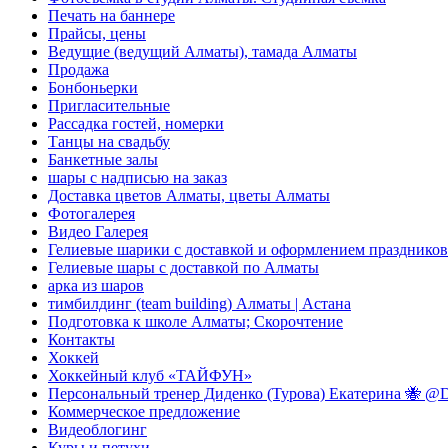
Печать на баннере
Прайсы, цены
Ведущие (ведущий Алматы), тамада Алматы
Продажа
Бонбоньерки
Пригласительные
Рассадка гостей, номерки
Танцы на свадьбу
Банкетные залы
шары с надписью на заказ
Доставка цветов Алматы, цветы Алматы
Фотогалерея
Видео Галерея
Гелиевые шарики с доставкой и оформлением праздников
Гелиевые шары с доставкой по Алматы
арка из шаров
тимбилдинг (team building) Алматы | Астана
Подготовка к школе Алматы; Скорочтение
Контакты
Хоккей
Хоккейный клуб «ТАЙФУН»
Персональный тренер Диденко (Турова) Екатерина 🐝 @Di
Коммерческое предложение
Видеоблогинг
Куры и петухи