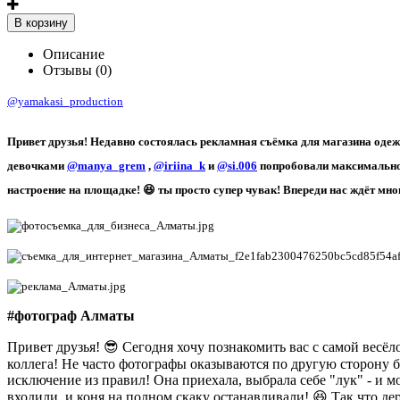
В корзину
Описание
Отзывы (0)
@yamakasi_production
Привет друзья! Недавно состоялась рекламная съёмка для магазина од
девочками
@manya_grem
,
@iriina_k
и
@si.006
попробовали максимально 
настроение на площадке! 😆 ты просто супер чувак! Впереди нас ждёт мн
#фотограф Алматы
Привет друзья! 😎 Сегодня хочу познакомить вас с самой весёл
коллега! Не часто фотографы оказываются по другую сторону ба
исключение из правил! Она приехала, выбрала себе "лук" - и м
входили, и коня на полном скаку останавливали! 😆 Так что д