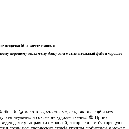
не вещички 😆 и вместе с моими
 моему хорошему знакомому Азизу за его замечательный фейс и хорошее
riina_k 😁 мало того, что она модель, так она ещё и моя
случаев неудачно и совсем не художественно! 😆 Ирина -
 видел даже у заправских моделей, которые и в избу горящую
ся и среди нас, творческих людей, группы любителей, а может