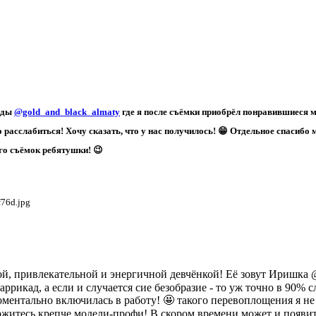
ежды
@gold_and_black_almaty
где я после съёмки приобрёл понравившиеся м
расслабиться! Хочу сказать, что у нас получилось! 😁 Отдельное спасибо
ого съёмок ребятушки! 😉
ой, привлекательной и энергичной девчёнкой! Её зовут Иришка @i
ррикад, а если и случается сие безобразие - то уж точно в 90% 
оментально включилась в работу! 🤩 такого перевоплощения я не
ержитесь крепче модели-профи! В скором времени может и появит