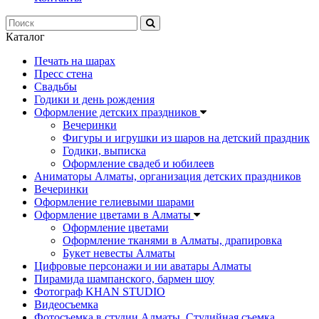
Каталог
Печать на шарах
Пресс стена
Свадьбы
Годики и день рождения
Оформление детских праздников
Вечеринки
Фигуры и игрушки из шаров на детский праздник
Годики, выписка
Оформление свадеб и юбилеев
Аниматоры Алматы, организация детских праздников
Вечеринки
Оформление гелиевыми шарами
Оформление цветами в Алматы
Оформление цветами
Оформление тканями в Алматы, драпировка
Букет невесты Алматы
Цифровые персонажи и ии аватары Алматы
Пирамида шампанского, бармен шоу
Фотограф KHAN STUDIO
Видеосъемка
Фотосъемка в студии Алматы. Студийная съемка