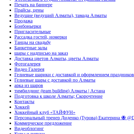
Печать на баннере
Прайсы, цены
Ведущие (ведущий Алматы), тамада Алматы
Продажа
Бонбоньерки
Пригласительные
Рассадка гостей, номерки
Танцы на свадьбу
Банкетные залы
шары с надписью на заказ
Доставка цветов Алматы, цветы Алматы
Фотогалерея
Видео Галерея
Гелиевые шарики с доставкой и оформлением праздников
Гелиевые шары с доставкой по Алматы
арка из шаров
тимбилдинг (team building) Алматы | Астана
Подготовка к школе Алматы; Скорочтение
Контакты
Хоккей
Хоккейный клуб «ТАЙФУН»
Персональный тренер Диденко (Турова) Екатерина 🐝 @Di
Коммерческое предложение
Видеоблогинг
Куры и петухи