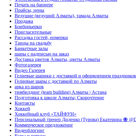
Печать на баннере
Прайсы, цены
Ведущие (ведущий Алматы), тамада Алматы
Продажа
Бонбоньерки
Пригласительные
Рассадка гостей, номерки
Танцы на свадьбу
Банкетные залы
шары с надписью на заказ
Доставка цветов Алматы, цветы Алматы
Фотогалерея
Видео Галерея
Гелиевые шарики с доставкой и оформлением праздников
Гелиевые шары с доставкой по Алматы
арка из шаров
тимбилдинг (team building) Алматы | Астана
Подготовка к школе Алматы; Скорочтение
Контакты
Хоккей
Хоккейный клуб «ТАЙФУН»
Персональный тренер Диденко (Турова) Екатерина 🐝 @Di
Коммерческое предложение
Видеоблогинг
Куры и петухи