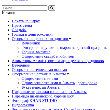
Каталог
Печать на шарах
Пресс стена
Свадьбы
Годики и день рождения
Оформление детских праздников
Вечеринки
Фигуры и игрушки из шаров на детский праздник
Годики, выписка
Оформление свадеб и юбилеев
Аниматоры Алматы, организация детских праздников
Вечеринки
Оформление гелиевыми шарами
Оформление цветами в Алматы
Оформление цветами
Оформление тканями в Алматы, драпировка
Букет невесты Алматы
Цифровые персонажи и ии аватары Алматы
Пирамида шампанского, бармен шоу
Фотограф KHAN STUDIO
Видеосъемка
Фотосъемка в студии Алматы. Студийная съемка