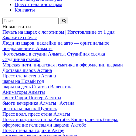
Пресс стена инстаграм
Контакты
Новые статьи
Печать на шарах с логотипом | Изготовление от 1 дня |
Закажите сейчас
Люди из шаров, наклейки на авто — оригинальное
поздравление в Алматы
Фотосъемка в студии Алматы. Студийная съемка
Студийная съемка
Морская пати, пиратская тематика в оформлении шарами
Доставка шаров Астана
Пресс стена стена Астана
шары на Новый год
шары на день Святого Валентина
Аниматоры Алматы
квест Гарри Поттер Алматы
бьюти вечеринка Алматы | Астана
печать на шарах Щучинск
Пресс волл, пресс стена Алматы
Пресс волл, пресс стена Актобе. Баннер, печать банера.
оформление гелиевыми шарами Актобе
Пресс стена на годик в Актау
аниматоры холодное сердце Астана