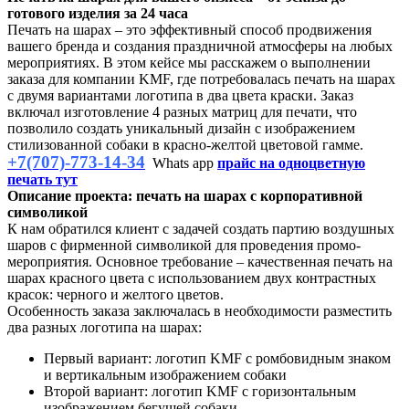
готового изделия за 24 часа
Печать на шарах – это эффективный способ продвижения
вашего бренда и создания праздничной атмосферы на любых
мероприятиях. В этом кейсе мы расскажем о выполнении
заказа для компании KMF, где потребовалась печать на шарах
с двумя вариантами логотипа в два цвета краски. Заказ
включал изготовление 4 разных матриц для печати, что
позволило создать уникальный дизайн с изображением
стилизованной собаки в красно-желтой цветовой гамме.
+7(707)-773-14-34
Whats app
прайс на одноцветную
печать тут
Описание проекта: печать на шарах с корпоративной
символикой
К нам обратился клиент с задачей создать партию воздушных
шаров с фирменной символикой для проведения промо-
мероприятия. Основное требование – качественная печать на
шарах красного цвета с использованием двух контрастных
красок: черного и желтого цветов.
Особенность заказа заключалась в необходимости разместить
два разных логотипа на шарах:
Первый вариант: логотип KMF с ромбовидным знаком
и вертикальным изображением собаки
Второй вариант: логотип KMF с горизонтальным
изображением бегущей собаки