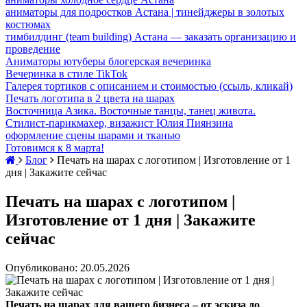
аниматоры для подростков Астана | тинейджеры в золотых
костюмах
тимбилдинг (team building) Астана — заказать организацию и
проведение
Аниматоры ютуберы блогерская вечеринка
Вечеринка в стиле TikTok
Галерея тортиков с описанием и стоимостью (ссыль, кликай)
Печать логотипа в 2 цвета на шарах
Восточница Азика. Восточные танцы, танец живота.
Стилист-парикмахер, визажист Юлия Пиянзина
оформление сцены шарами и тканью
Готовимся к 8 марта!
Блог
Печать на шарах с логотипом | Изготовление от 1
дня | Закажите сейчас
Печать на шарах с логотипом |
Изготовление от 1 дня | Закажите
сейчас
Опубликовано: 20.05.2026
Печать на шарах для вашего бизнеса – от эскиза до