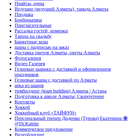
Прайсы, цены
Ведущие (ведущий Алматы), тамада Алматы
Продажа
Бонбоньерки
Пригласительные
Рассадка гостей, номерки
Танцы на свадьбу
Банкетные залы
шары с надписью на заказ
Доставка цветов Алматы, цветы Алматы
Фотогалерея
Видео Галерея
Гелиевые шарики с доставкой и оформлением
праздников
Гелиевые шары с доставкой по Алматы
арка из шаров
тимбилдинг (team building) Алматы | Астана
Подготовка к школе Алматы; Скорочтение
Контакты
Хоккей
Хоккейный клуб «ТАЙФУН»
Персональный тренер Диденко (Турова) Екатерина 🐝
@Di.Katriin
Коммерческое предложение
Видеоблогинг